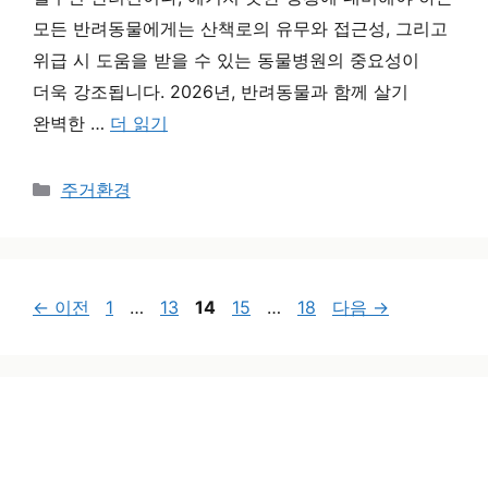
모든 반려동물에게는 산책로의 유무와 접근성, 그리고
위급 시 도움을 받을 수 있는 동물병원의 중요성이
더욱 강조됩니다. 2026년, 반려동물과 함께 살기
완벽한 …
더 읽기
카테고리
주거환경
페이지
페이지
페이지
페이지
페이지
←
이전
1
…
13
14
15
…
18
다음
→