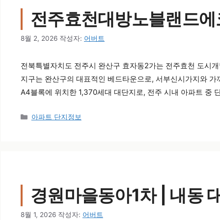
전주효천대방노블랜드에코
8월 2, 2026
작성자:
어버트
전북특별자치도 전주시 완산구 효자동2가는 전주효천 도시개
지구는 완산구의 대표적인 베드타운으로, 서부신시가지와 가
A4블록에 위치한 1,370세대 대단지로, 전주 시내 아파트 중 
카테고리
아파트 단지정보
경원마을동아1차 | 내동 
8월 1, 2026
작성자:
어버트