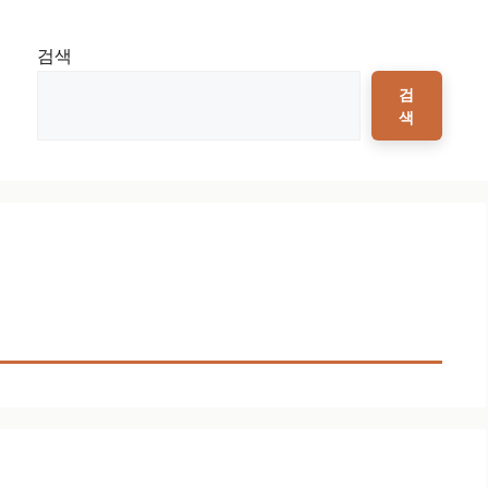
검색
검
색