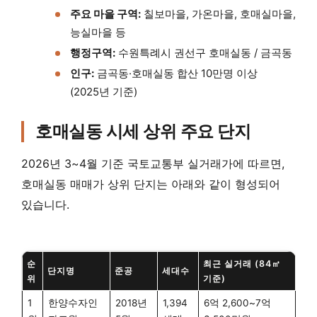
주요 마을 구역:
칠보마을, 가온마을, 호매실마을,
능실마을 등
행정구역:
수원특례시 권선구 호매실동 / 금곡동
인구:
금곡동·호매실동 합산 10만명 이상
(2025년 기준)
호매실동 시세 상위 주요 단지
2026년 3~4월 기준 국토교통부 실거래가에 따르면,
호매실동 매매가 상위 단지는 아래와 같이 형성되어
있습니다.
순
최근 실거래 (84㎡
단지명
준공
세대수
위
기준)
1
한양수자인
2018년
1,394
6억 2,600~7억