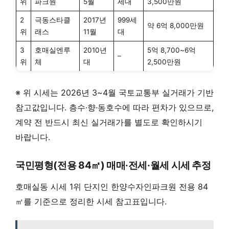
위
파크원
5월
세대
3,500만원
2
극동스타클
2017년
999세
약 6억 8,000만원
위
래스
11월
대
3
호매실엔루
2010년
5억 8,700~6억
–
위
체
대
2,500만원
※ 위 시세는 2026년 3~4월 국토교통부 실거래가 기반
참고값입니다. 층수·향·동호수에 따라 편차가 있으므로,
계약 전 반드시 최신 실거래가를 별도로 확인하시기
바랍니다.
국민평형(전용 84㎡) 매매·전세·월세 시세 추정
호매실동 시세 1위 단지인 한양수자인파크원 전용 84
㎡를 기준으로 정리한 시세 참고표입니다.