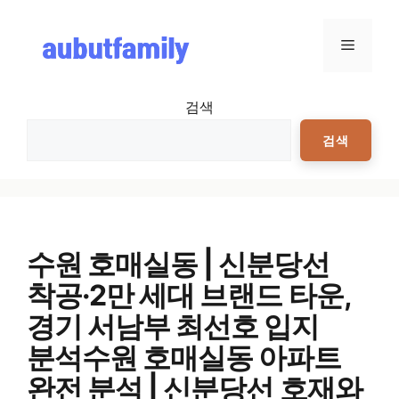
컨텐츠로
건너뛰기
메뉴
검색
검색
수원 호매실동 | 신분당선
착공·2만 세대 브랜드 타운,
경기 서남부 최선호 입지
분석수원 호매실동 아파트
완전 분석 | 신분당선 호재와