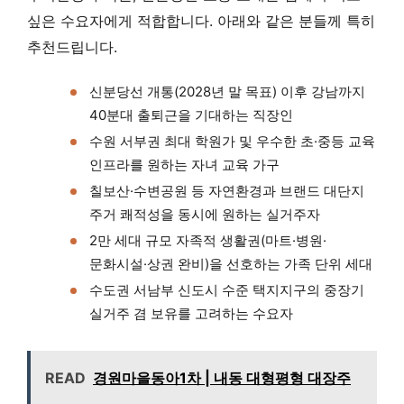
싶은 수요자에게 적합합니다. 아래와 같은 분들께 특히
추천드립니다.
신분당선 개통(2028년 말 목표) 이후 강남까지
40분대 출퇴근을 기대하는 직장인
수원 서부권 최대 학원가 및 우수한 초·중등 교육
인프라를 원하는 자녀 교육 가구
칠보산·수변공원 등 자연환경과 브랜드 대단지
주거 쾌적성을 동시에 원하는 실거주자
2만 세대 규모 자족적 생활권(마트·병원·
문화시설·상권 완비)을 선호하는 가족 단위 세대
수도권 서남부 신도시 수준 택지지구의 중장기
실거주 겸 보유를 고려하는 수요자
READ
경원마을동아1차 | 내동 대형평형 대장주