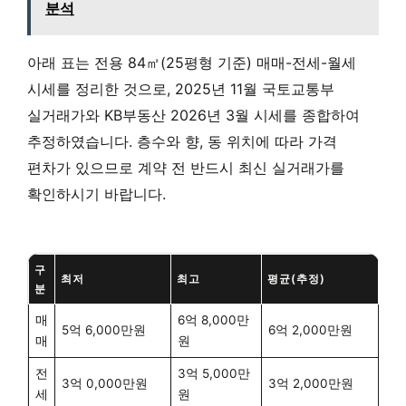
분석
아래 표는 전용 84㎡(25평형 기준) 매매-전세-월세
시세를 정리한 것으로, 2025년 11월 국토교통부
실거래가와 KB부동산 2026년 3월 시세를 종합하여
추정하였습니다. 층수와 향, 동 위치에 따라 가격
편차가 있으므로 계약 전 반드시 최신 실거래가를
확인하시기 바랍니다.
구
최저
최고
평균(추정)
분
매
6억 8,000만
5억 6,000만원
6억 2,000만원
매
원
전
3억 5,000만
3억 0,000만원
3억 2,000만원
세
원