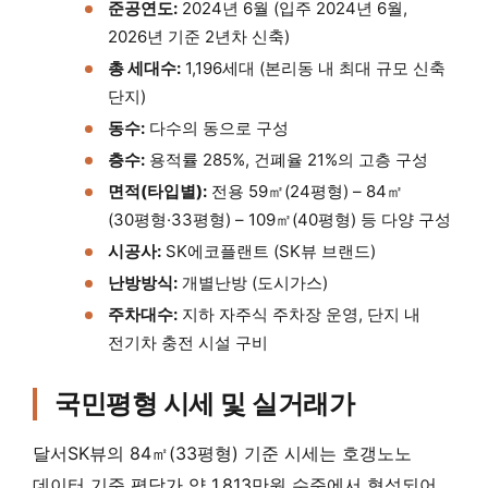
준공연도:
2024년 6월 (입주 2024년 6월,
2026년 기준 2년차 신축)
총 세대수:
1,196세대 (본리동 내 최대 규모 신축
단지)
동수:
다수의 동으로 구성
층수:
용적률 285%, 건폐율 21%의 고층 구성
면적(타입별):
전용 59㎡(24평형) – 84㎡
(30평형·33평형) – 109㎡(40평형) 등 다양 구성
시공사:
SK에코플랜트 (SK뷰 브랜드)
난방방식:
개별난방 (도시가스)
주차대수:
지하 자주식 주차장 운영, 단지 내
전기차 충전 시설 구비
국민평형 시세 및 실거래가
달서SK뷰의 84㎡(33평형) 기준 시세는 호갱노노
데이터 기준 평당가 약 1,813만원 수준에서 형성되어