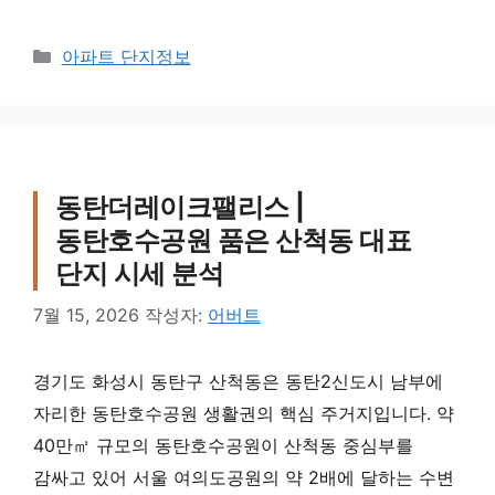
카테고리
아파트 단지정보
동탄더레이크팰리스 |
동탄호수공원 품은 산척동 대표
단지 시세 분석
7월 15, 2026
작성자:
어버트
경기도 화성시 동탄구 산척동은 동탄2신도시 남부에
자리한 동탄호수공원 생활권의 핵심 주거지입니다. 약
40만㎡ 규모의 동탄호수공원이 산척동 중심부를
감싸고 있어 서울 여의도공원의 약 2배에 달하는 수변