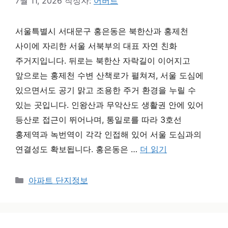
7월 11, 2026
작성자:
어버트
서울특별시 서대문구 홍은동은 북한산과 홍제천
사이에 자리한 서울 서북부의 대표 자연 친화
주거지입니다. 뒤로는 북한산 자락길이 이어지고
앞으로는 홍제천 수변 산책로가 펼쳐져, 서울 도심에
있으면서도 공기 맑고 조용한 주거 환경을 누릴 수
있는 곳입니다. 인왕산과 무악산도 생활권 안에 있어
등산로 접근이 뛰어나며, 통일로를 따라 3호선
홍제역과 녹번역이 각각 인접해 있어 서울 도심과의
연결성도 확보됩니다. 홍은동은 …
더 읽기
카테고리
아파트 단지정보