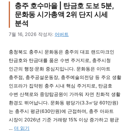
충주 호수마을 | 탄금호 도보 5분,
문화동 시가총액 2위 단지 시세
분석
7월 16, 2026
작성자:
어버트
충청북도 충주시 문화동은 충주의 대표 랜드마크인
탄금호와 탄금대를 품은 수변 주거지로, 충주시청
인근의 행정·문화 중심지입니다. 문화동은 이마트
충주점, 충주공설운동장, 충주예술의전당 등 주요 생활
인프라가 집약된 충주 시내 핵심 주거지로, 탄금호
수변 산책로와 중앙탑공원이 가까워 자연 친화적 생활
환경도 뛰어납니다. 문화동 평당가(3.3㎡당 601만원)
는 충주시 평균(630만원)에 근접하며, 충주 아파트
시장이 2026년 기준 거래량 15% 이상 증가하고 평균
…
더 읽기