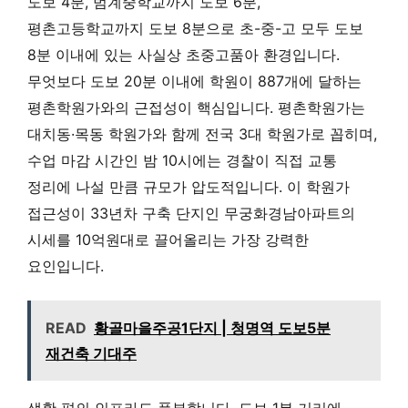
도보 4분, 범계중학교까지 도보 6분,
평촌고등학교까지 도보 8분으로 초-중-고 모두 도보
8분 이내에 있는 사실상 초중고품아 환경입니다.
무엇보다 도보 20분 이내에 학원이 887개에 달하는
평촌학원가와의 근접성이 핵심입니다. 평촌학원가는
대치동·목동 학원가와 함께 전국 3대 학원가로 꼽히며,
수업 마감 시간인 밤 10시에는 경찰이 직접 교통
정리에 나설 만큼 규모가 압도적입니다. 이 학원가
접근성이 33년차 구축 단지인 무궁화경남아파트의
시세를 10억원대로 끌어올리는 가장 강력한
요인입니다.
READ
황골마을주공1단지 | 청명역 도보5분
재건축 기대주
생활 편의 인프라도 풍부합니다. 도보 1분 거리에