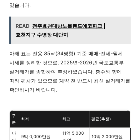
있습니다.
READ
전주효천대방노블랜드에코파크 |
효천지구 수영장 대단지
아래 표는 전용 85㎡(34평형) 기준 매매-전세-월세
시세를 정리한 것으로, 2025년-2026년 국토교통부
실거래가를 종합하여 추정하였습니다. 층수와 향에
따라 편차가 있으므로 계약 전 반드시 최신 실거래가를
확인하시기 바랍니다.
구
최저
최고
평균(추정)
분
매
11억 5,000
9억 0,000만원
10억 2,000만원