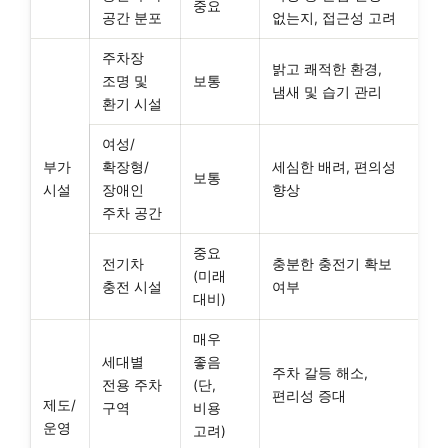
중요
공간 분포
없는지, 접근성 고려
주차장
밝고 쾌적한 환경,
조명 및
보통
냄새 및 습기 관리
환기 시설
여성/
부가
확장형/
세심한 배려, 편의성
보통
시설
장애인
향상
주차 공간
중요
전기차
충분한 충전기 확보
(미래
충전 시설
여부
대비)
매우
세대별
좋음
주차 갈등 해소,
전용 주차
(단,
편리성 증대
제도/
구역
비용
운영
고려)