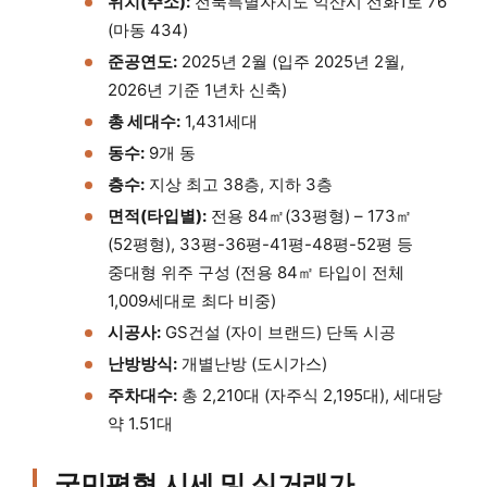
위치(주소):
전북특별자치도 익산시 선화1로 76
(마동 434)
준공연도:
2025년 2월 (입주 2025년 2월,
2026년 기준 1년차 신축)
총 세대수:
1,431세대
동수:
9개 동
층수:
지상 최고 38층, 지하 3층
면적(타입별):
전용 84㎡(33평형) – 173㎡
(52평형), 33평-36평-41평-48평-52평 등
중대형 위주 구성 (전용 84㎡ 타입이 전체
1,009세대로 최다 비중)
시공사:
GS건설 (자이 브랜드) 단독 시공
난방방식:
개별난방 (도시가스)
주차대수:
총 2,210대 (자주식 2,195대), 세대당
약 1.51대
국민평형 시세 및 실거래가