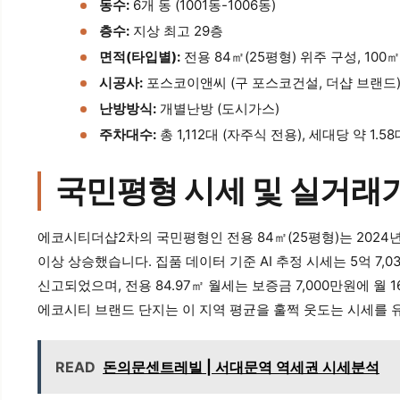
동수:
6개 동 (1001동-1006동)
층수:
지상 최고 29층
면적(타입별):
전용 84㎡(25평형) 위주 구성, 100
시공사:
포스코이앤씨 (구 포스코건설, 더샵 브랜드
난방방식:
개별난방 (도시가스)
주차대수:
총 1,112대 (자주식 전용), 세대당 약 1.58
국민평형 시세 및 실거래
에코시티더샵2차의 국민평형인 전용 84㎡(25평형)는 2024년 12
이상 상승했습니다. 집품 데이터 기준 AI 추정 시세는 5억 7,0
신고되었으며, 전용 84.97㎡ 월세는 보증금 7,000만원에 월 
에코시티 브랜드 단지는 이 지역 평균을 훌쩍 웃도는 시세를 
READ
돈의문센트레빌 | 서대문역 역세권 시세분석