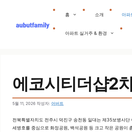
컨텐츠로
건너뛰기
홈
소개
아파
아파트 실거주 & 환경
에코시티더샵2차 
5월 11, 2026
작성자:
어버트
전북특별자치도 전주시 덕진구 송천동 일대는 제35보병사단 
세병호를 중심으로 화정공원, 백석공원 등 크고 작은 공원이 