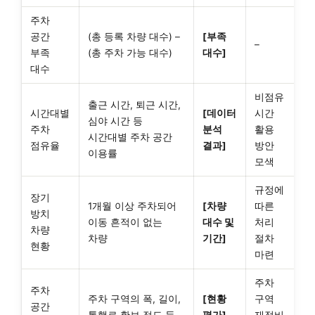
주차
공간
(총 등록 차량 대수) –
[부족
–
부족
(총 주차 가능 대수)
대수]
대수
비점유
출근 시간, 퇴근 시간,
시간대별
[데이터
시간
심야 시간 등
주차
분석
활용
시간대별 주차 공간
점유율
결과]
방안
이용률
모색
규정에
장기
1개월 이상 주차되어
[차량
따른
방치
이동 흔적이 없는
대수 및
처리
차량
차량
기간]
절차
현황
마련
주차
주차
주차 구역의 폭, 길이,
[현황
구역
공간
통행로 확보 정도 등
평가]
재정비