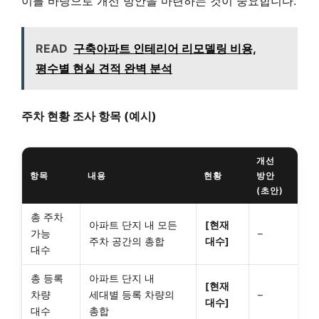
이를 바탕으로 개선 방안을 마련하는 것이 중요합니다.
READ
구축아파트 인테리어 리모델링 비용,
평수별 현실 견적 완벽 분석
주차 현황 조사 항목 (예시)
개선
항목
내용
현황
방안
(초안)
총 주차
아파트 단지 내 모든
[현재
가능
–
주차 공간의 총합
대수]
대수
총 등록
아파트 단지 내
[현재
차량
세대별 등록 차량의
–
대수]
대수
총합