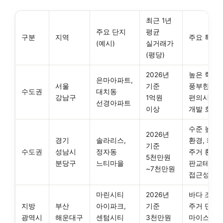
최근 1년
주요 단지
평균
구분
지역
주요 특징
(예시)
실거래가
(평당)
2026년
높은 학군,
은마아파트,
서울
기준
풍부한
수도권
대치동
강남구
1억원
편의시설,
선경아파트
이상
개발 호재
수준 높은
2026년
경기
솔라리스,
환경, 쾌적
기준
수도권
성남시
정자동
주거 환경,
5천만원
분당구
느티마을
판교테크
~7천만원
접근성
마린시티
2026년
바다 조망,
지방
부산
아이파크,
기준
주거 단지 
광역시
해운대구
센텀시티
3천만원
마이스 산