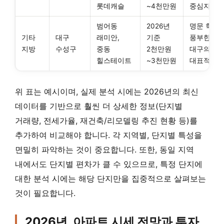
롯데캐슬
~4천만원
중심지
범어동
2026년
명문 학군,
기타
대구
래미안,
기준
풍부한 학
지방
수성구
중동
2천만원
대구의
힐스테이트
~3천만원
대표적인 
위 표는 예시이며, 실제 분석 시에는 2026년의 최신
데이터를 기반으로 훨씬 더 상세한 정보(단지별
거래량, 전세가율, 재건축/리모델링 추진 현황 등)를
추가하여 비교해야 합니다. 각 지역별, 단지별 특성을
면밀히 파악하는 것이 중요합니다. 또한, 동일 지역
내에서도 단지별 편차가 클 수 있으므로, 특정 단지에
대한 분석 시에는 해당 단지만을 집중적으로 살펴보는
것이 필요합니다.
2026년, 아파트 시세 전망과 투자