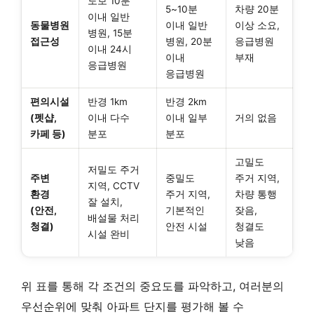
도보 10분
5~10분
차량 20분
이내 일반
동물병원
이내 일반
이상 소요,
병원, 15분
접근성
병원, 20분
응급병원
이내 24시
이내
부재
응급병원
응급병원
편의시설
반경 1km
반경 2km
(펫샵,
이내 다수
이내 일부
거의 없음
카페 등)
분포
분포
고밀도
저밀도 주거
주변
중밀도
주거 지역,
지역, CCTV
환경
주거 지역,
차량 통행
잘 설치,
(안전,
기본적인
잦음,
배설물 처리
청결)
안전 시설
청결도
시설 완비
낮음
위 표를 통해 각 조건의 중요도를 파악하고, 여러분의
우선순위에 맞춰 아파트 단지를 평가해 볼 수