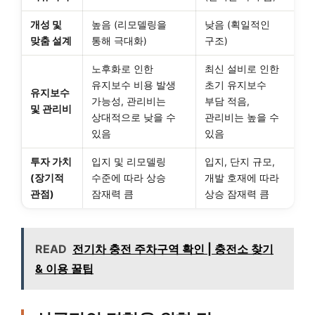
개성 및
높음 (리모델링을
낮음 (획일적인
맞춤 설계
통해 극대화)
구조)
노후화로 인한
최신 설비로 인한
유지보수 비용 발생
초기 유지보수
유지보수
가능성, 관리비는
부담 적음,
및 관리비
상대적으로 낮을 수
관리비는 높을 수
있음
있음
투자 가치
입지 및 리모델링
입지, 단지 규모,
(장기적
수준에 따라 상승
개발 호재에 따라
관점)
잠재력 큼
상승 잠재력 큼
READ
전기차 충전 주차구역 확인 | 충전소 찾기
& 이용 꿀팁