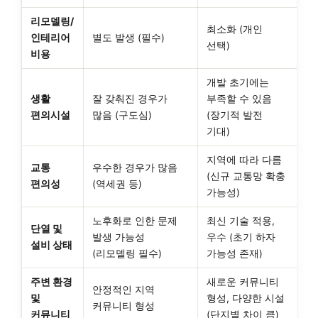
리모델링/
최소화 (개인
인테리어
별도 발생 (필수)
선택)
비용
개발 초기에는
생활
잘 갖춰진 경우가
부족할 수 있음
편의시설
많음 (구도심)
(장기적 발전
기대)
지역에 따라 다름
교통
우수한 경우가 많음
(신규 교통망 확충
편의성
(역세권 등)
가능성)
노후화로 인한 문제
최신 기술 적용,
단열 및
발생 가능성
우수 (초기 하자
설비 상태
(리모델링 필수)
가능성 존재)
주변 환경
새로운 커뮤니티
안정적인 지역
및
형성, 다양한 시설
커뮤니티 형성
커뮤니티
(단지별 차이 큼)