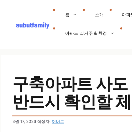
컨텐츠로
건너뛰기
홈
소개
아파
아파트 실거주 & 환경
구축아파트 사도 될
반드시 확인할 체
3월 17, 2026
작성자:
어버트